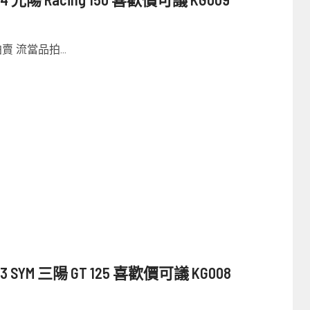
 流當品拍...
YM 三陽 GT 125 喜歡價可議 KG008