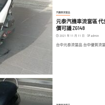
汽機車流當品
元泰汽機車流當區 代步車 
價可議 ZG148
2021 年 11 月 11 日
admin
台中元泰流當品 台中優質流當車 2