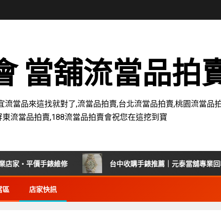
賣會 當舖流當品拍
宜流當品來這找就對了,流當品拍賣,台北流當品拍賣,桃園流當品拍
屏東流當品拍賣,188流當品拍賣會祝您在這挖到寶
修
台中收購手錶推薦｜元泰當舖專業回收老錶、名錶，現
當區
店家快訊