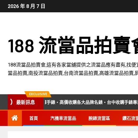
2026 年 8 月 7 日
188 流當品拍
188流當品拍賣會,這有各家當舖提供之流當品應有盡有,找便
當品拍賣,南投流當品拍賣,台南流當品拍賣,高雄流當品拍賣,
EXCLUSIVE
最新訊息
故障手錶・高價收購各大品牌名錶・台中收購手錶專業店家・平價手錶維
首頁
汽機車流當品
腕錶流當區
鑽石流