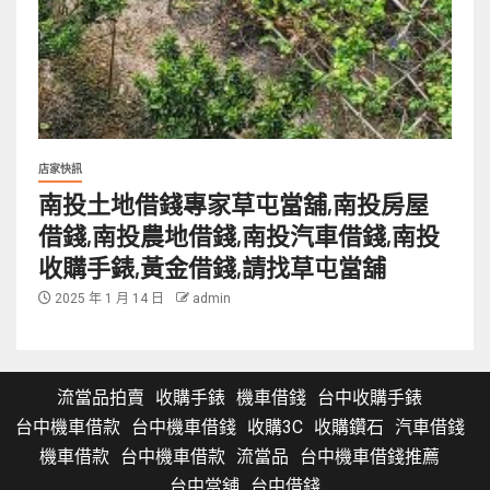
店家快訊
南投土地借錢專家草屯當舖,南投房屋
借錢,南投農地借錢,南投汽車借錢,南投
收購手錶,黃金借錢,請找草屯當舖
2025 年 1 月 14 日
admin
流當品拍賣
收購手錶
機車借錢
台中收購手錶
台中機車借款
台中機車借錢
收購3C
收購鑽石
汽車借錢
機車借款
台中機車借款
流當品
台中機車借錢推薦
台中當舖
台中借錢