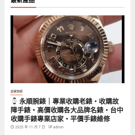
最新產品
店家快訊
永順腕錶｜專業收購老錶・收購故
障手錶・高價收購各大品牌名錶・台中
收購手錶專業店家・平價手錶維修
2025 年 11 月 7 日
admin