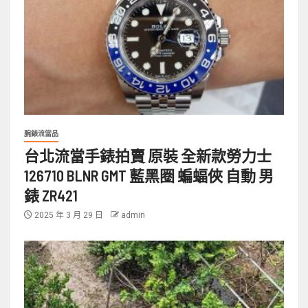
腕錶流當品
台北流當手錶拍賣 原裝 全新款勞力士
126710 BLNR GMT 藍黑圈 蝙蝠俠 自動 男
錶 ZR421
2025 年 3 月 29 日
admin