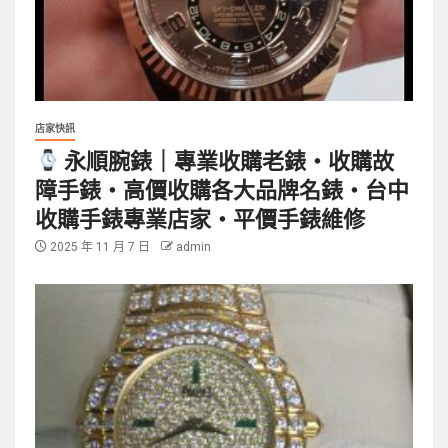
店家快訊
永順腕錶｜專業收購老錶・收購故
障手錶・高價收購各大品牌名錶・台中
收購手錶專業店家・平價手錶維修
2025 年 11 月 7 日
admin