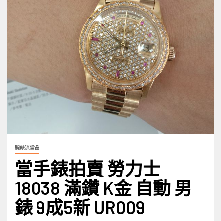
腕錶流當品
當手錶拍賣 勞力士
18038 滿鑽 K金 自動 男
錶 9成5新 UR009