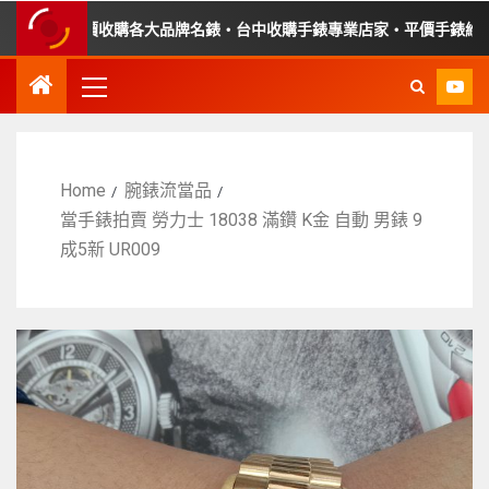
錶・高價收購各大品牌名錶・台中收購手錶專業店家・平價手錶維修
Home
腕錶流當品
當手錶拍賣 勞力士 18038 滿鑽 K金 自動 男錶 9
成5新 UR009