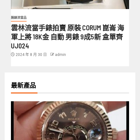
腕錶流當品
雲林流當手錶拍賣 原裝 CORUM 崑崙 海
軍上將 18K金 自動 男錶 9成5新 盒單齊
UJ024
2024 年 8 月 30 日
admin
最新產品