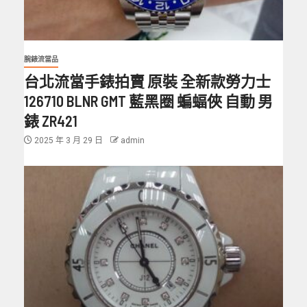
腕錶流當品
台北流當手錶拍賣 原裝 全新款勞力士
126710 BLNR GMT 藍黑圈 蝙蝠俠 自動 男
錶 ZR421
2025 年 3 月 29 日
admin