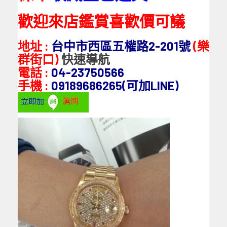
歡迎來店鑑賞喜歡價可議
地址 :
台中市西區五權路2-201號
(樂
群街口)
快速導航
電話 :
04-23750566
手機 :
09189686265(可加LINE)