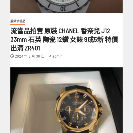
腕錶流當品
流當品拍賣 原裝 CHANEL 香奈兒 J12
33mm 石英 陶瓷 12鑽 女錶 9成5新 特價
出清 ZR401
2024 年 8 月 30 日
admin