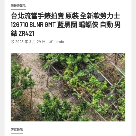
腕錶流當品
台北流當手錶拍賣 原裝 全新款勞力士
126710 BLNR GMT 藍黑圈 蝙蝠俠 自動 男
錶 ZR421
2025 年 3 月 29 日
admin
店家快訊