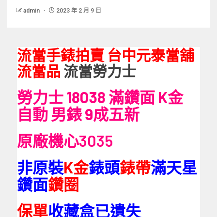
admin
2023 年 2 月 9 日
流當手錶拍賣 台中元泰當舖
流當品
流當勞力士
勞力士 18038 滿鑽面 K金
自動 男錶 9成五新
原廠機心3035
非原裝
K金
錶頭
錶帶
滿天星
鑽面
鑽圈
保單
收藏盒已遺失