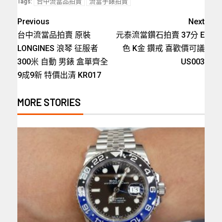
台中流當品拍賣
流當手錶拍賣
Tags:
Previous
Next
台中流當品拍賣 原裝
元泰流當鑽石拍賣 37分 E
LONGINES 浪琴 征服者
色 K金 鑽戒 喜歡價可議
300米 自動 男錶 盒單齊全
US003
9成9新 特價出清 KR017
MORE STORIES