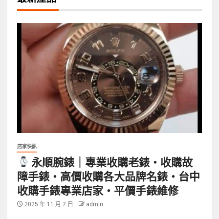
店家快訊
永順腕錶｜專業收購老錶・收購故
障手錶・高價收購各大品牌名錶・台中
收購手錶專業店家・平價手錶維修
2025 年 11 月 7 日
admin