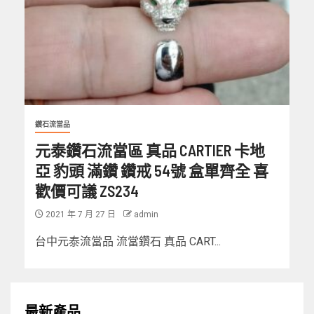
鑽石流當品
元泰鑽石流當區 真品 CARTIER 卡地
亞 豹頭 滿鑽 鑽戒 54號 盒單齊全 喜
歡價可議 ZS234
2021 年 7 月 27 日
admin
台中元泰流當品 流當鑽石 真品 CART...
最新產品