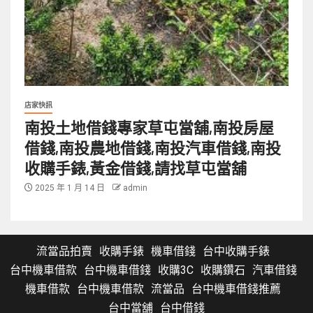
店家快訊
南投土地借錢專家草屯當舖,南投房屋
借錢,南投農地借錢,南投汽車借錢,南投
收購手錶,黃金借錢,請找草屯當舖
2025 年 1 月 14 日
admin
流當品拍賣
收購手錶
機車借錢
台中收購手錶
台中機車借款
台中機車借錢
收購3C
收購鑽石
汽車借錢
機車借款
台中機車借款
流當品
台中機車借錢推薦
台中當舖
台中借錢