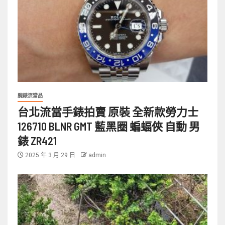
腕錶流當品
台北流當手錶拍賣 原裝 全新款勞力士
126710 BLNR GMT 藍黑圈 蝙蝠俠 自動 男
錶 ZR421
2025 年 3 月 29 日
admin