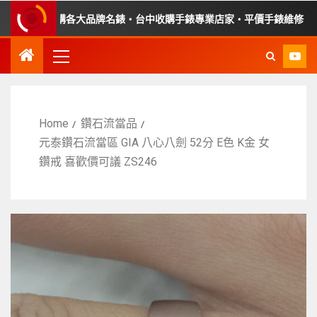
價收購各大品牌名錶・台中收購手錶專業店家・平價手錶維修
Home
鑽石流當品
元泰鑽石流當區 GIA 八心八劍 52分 E色 K金 女
鑽戒 喜歡價可議 ZS246