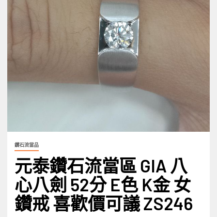
鑽石流當品
元泰鑽石流當區 GIA 八
心八劍 52分 E色 K金 女
鑽戒 喜歡價可議 ZS246