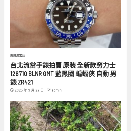
腕錶流當品
台北流當手錶拍賣 原裝 全新款勞力士
126710 BLNR GMT 藍黑圈 蝙蝠俠 自動 男
錶 ZR421
2025 年 3 月 29 日
admin