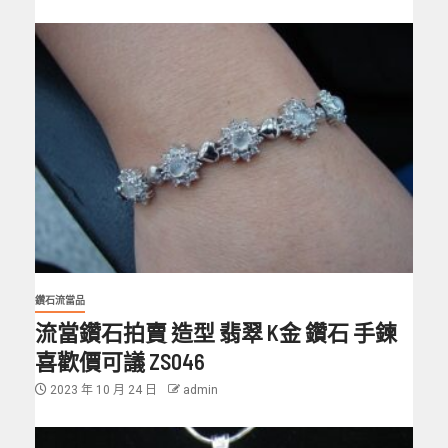
鑽石流當品
流當鑽石拍賣 造型 翡翠 K金 鑽石 手鍊
喜歡價可議 ZS046
2023 年 10 月 24 日
admin