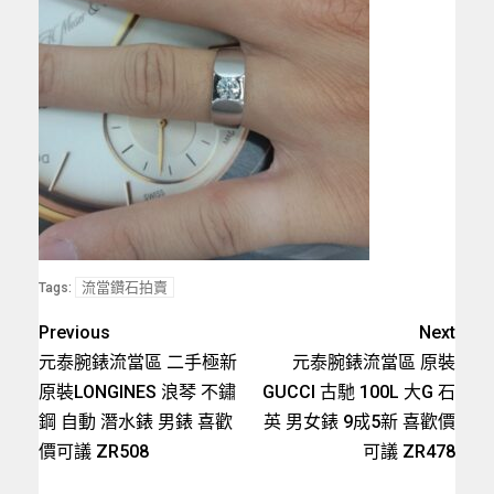
流當鑽石拍賣
Tags:
Previous
Next
元泰腕錶流當區 二手極新
元泰腕錶流當區 原裝
原裝LONGINES 浪琴 不鏽
GUCCI 古馳 100L 大G 石
鋼 自動 潛水錶 男錶 喜歡
英 男女錶 9成5新 喜歡價
價可議 ZR508
可議 ZR478