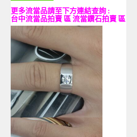
更多流當品請至下方連結查詢 :
台中流當品拍賣
區
流當鑽石拍賣
區