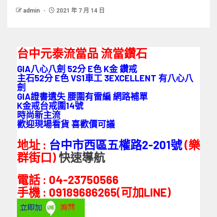
admin
2021 年 7 月 14 日
台中元泰流當品
流當鑽石
GIA八心八劍 52分 E色 K金 鑽戒
主石52分 E色 VS1車工 3EXCELLENT 有八心八
劍
GIA證書遺失 腰圍有雷編 網路補單
K金戒台戒圍14號
時尚新主流
歡迎現場看貨 喜歡價可議
地址 :
台中市西區五權路2-201號
(樂
群街口)
快速導航
電話 : 04-23750566
手機 : 09189686265(可加LINE)