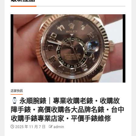
店家快訊
永順腕錶｜專業收購老錶・收購故
障手錶・高價收購各大品牌名錶・台中
收購手錶專業店家・平價手錶維修
2025 年 11 月 7 日
admin