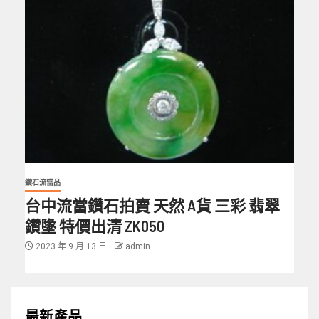
鑽石流當品
台中流當鑽石拍賣 天然 A貨 三彩 翡翠
鑽墬 特價出清 ZK050
2023 年 9 月 13 日
admin
最新產品