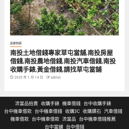
店家快訊
南投土地借錢專家草屯當舖,南投房屋
借錢,南投農地借錢,南投汽車借錢,南投
收購手錶,黃金借錢,請找草屯當舖
2025 年 1 月 14 日
admin
流當品拍賣
收購手錶
機車借錢
台中收購手錶
台中機車借款
台中機車借錢
收購3C
收購鑽石
汽車借錢
機車借款
台中機車借款
流當品
台中機車借錢推薦
台中當舖
台中借錢