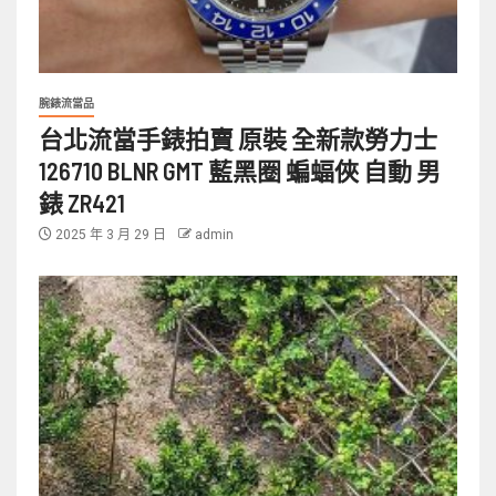
腕錶流當品
台北流當手錶拍賣 原裝 全新款勞力士
126710 BLNR GMT 藍黑圈 蝙蝠俠 自動 男
錶 ZR421
2025 年 3 月 29 日
admin