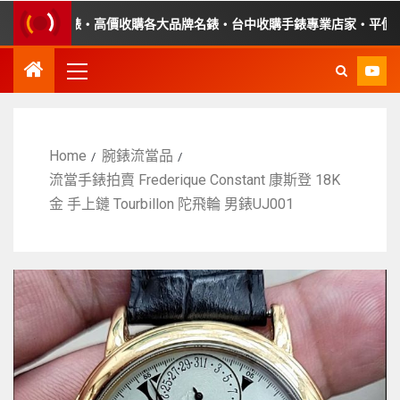
障手錶・高價收購各大品牌名錶・台中收購手錶專業店家・平價手錶維修
Home
腕錶流當品
流當手錶拍賣 Frederique Constant 康斯登 18K
金 手上鏈 Tourbillon 陀飛輪 男錶UJ001