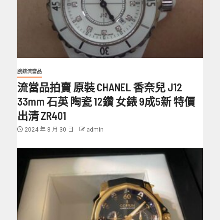
腕錶流當品
流當品拍賣 原裝 CHANEL 香奈兒 J12
33mm 石英 陶瓷 12鑽 女錶 9成5新 特價
出清 ZR401
2024 年 8 月 30 日
admin