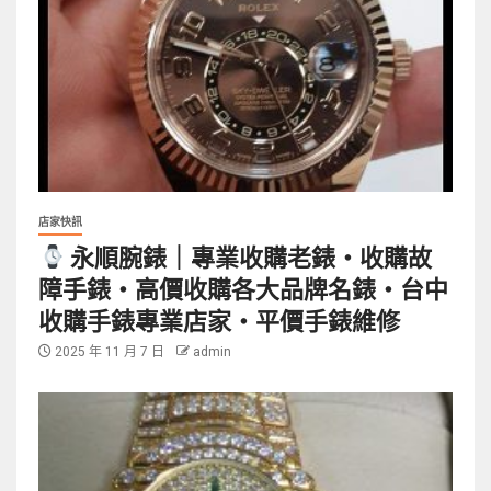
店家快訊
永順腕錶｜專業收購老錶・收購故
障手錶・高價收購各大品牌名錶・台中
收購手錶專業店家・平價手錶維修
2025 年 11 月 7 日
admin