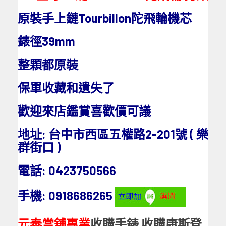
原裝手上鏈Tourbillon陀飛輪機芯
錶徑39mm
整顆都原裝
保單收藏和遺失了
歡迎來店鑑賞喜歡價可議
地址:
台中市西區五權路2-201號 ( 樂
群街口 )
電話
:
0423750566
手機:
0918686265
元泰當舖專業
收購手錶
收購康斯登