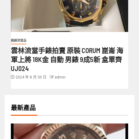
腕錶流當品
雲林流當手錶拍賣 原裝 CORUM 崑崙 海
軍上將 18K金 自動 男錶 9成5新 盒單齊
UJ024
2024 年 8 月 30 日
admin
最新產品