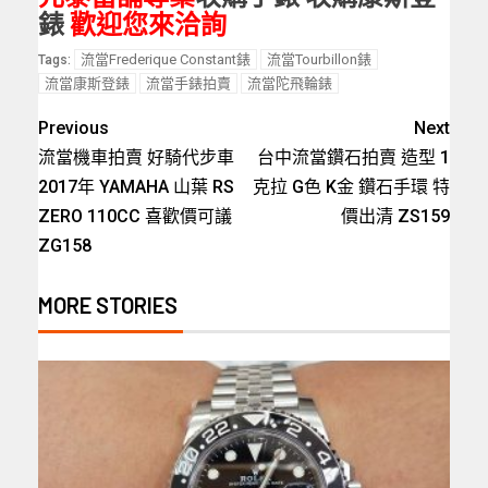
錶
歡迎您來洽詢
流當Frederique Constant錶
流當Tourbillon錶
Tags:
流當康斯登錶
流當手錶拍賣
流當陀飛輪錶
Previous
Next
流當機車拍賣 好騎代步車
台中流當鑽石拍賣 造型 1
2017年 YAMAHA 山葉 RS
克拉 G色 K金 鑽石手環 特
ZERO 110CC 喜歡價可議
價出清 ZS159
ZG158
MORE STORIES