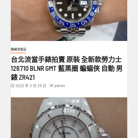
腕錶流當品
台北流當手錶拍賣 原裝 全新款勞力士
126710 BLNR GMT 藍黑圈 蝙蝠俠 自動 男
錶 ZR421
2025 年 3 月 29 日
admin