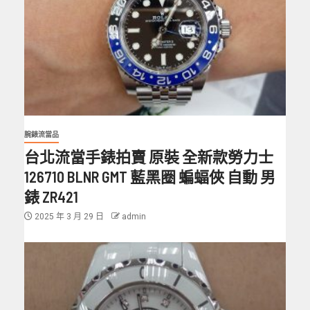
腕錶流當品
台北流當手錶拍賣 原裝 全新款勞力士
126710 BLNR GMT 藍黑圈 蝙蝠俠 自動 男
錶 ZR421
2025 年 3 月 29 日
admin