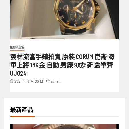
腕錶流當品
雲林流當手錶拍賣 原裝 CORUM 崑崙 海
軍上將 18K金 自動 男錶 9成5新 盒單齊
UJ024
2024 年 8 月 30 日
admin
最新產品