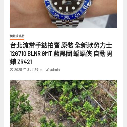
腕錶流當品
台北流當手錶拍賣 原裝 全新款勞力士
126710 BLNR GMT 藍黑圈 蝙蝠俠 自動 男
錶 ZR421
2025 年 3 月 29 日
admin