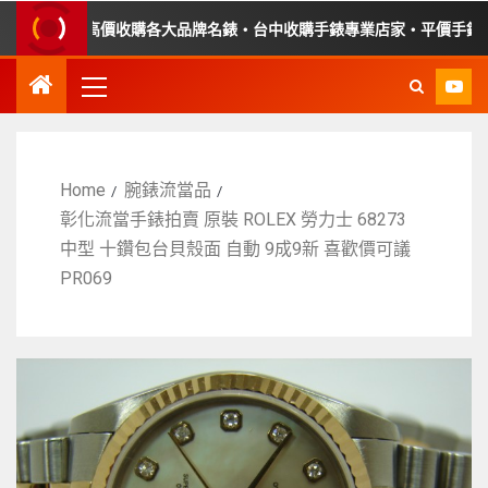
錶・高價收購各大品牌名錶・台中收購手錶專業店家・平價手錶維修
Home
腕錶流當品
彰化流當手錶拍賣 原裝 ROLEX 勞力士 68273
中型 十鑽包台貝殼面 自動 9成9新 喜歡價可議
PR069