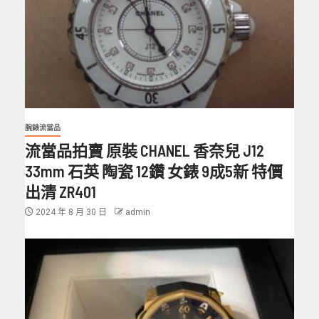
腕錶流當品
流當品拍賣 原裝 CHANEL 香奈兒 J12
33mm 石英 陶瓷 12鑽 女錶 9成5新 特價
出清 ZR401
2024 年 8 月 30 日
admin