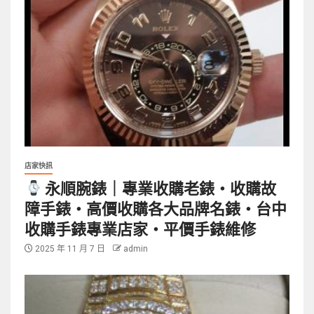
店家快訊
永順腕錶｜專業收購老錶・收購故
障手錶・高價收購各大品牌名錶・台中
收購手錶專業店家・平價手錶維修
2025 年 11 月 7 日
admin