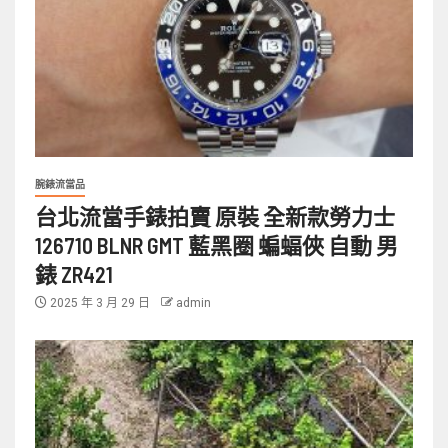
腕錶流當品
台北流當手錶拍賣 原裝 全新款勞力士
126710 BLNR GMT 藍黑圈 蝙蝠俠 自動 男
錶 ZR421
2025 年 3 月 29 日
admin