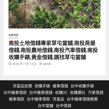
店家快訊
南投土地借錢專家草屯當舖,南投房屋
借錢,南投農地借錢,南投汽車借錢,南投
收購手錶,黃金借錢,請找草屯當舖
2025 年 1 月 14 日
admin
流當品拍賣
收購手錶
機車借錢
台中收購手錶
台中機車借款
台中機車借錢
收購3C
收購鑽石
汽車借錢
機車借款
台中機車借款
流當品
台中機車借錢推薦
台中當舖
台中借錢