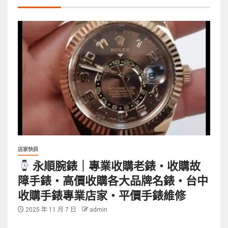
店家快訊
永順腕錶｜專業收購老錶・收購故
障手錶・高價收購各大品牌名錶・台中
收購手錶專業店家・平價手錶維修
2025 年 11 月 7 日
admin