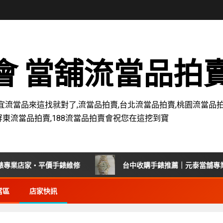
賣會 當舖流當品拍
宜流當品來這找就對了,流當品拍賣,台北流當品拍賣,桃園流當品拍
屏東流當品拍賣,188流當品拍賣會祝您在這挖到寶
店家・平價手錶維修
台中收購手錶推薦｜元泰當舖專業回收
當區
店家快訊