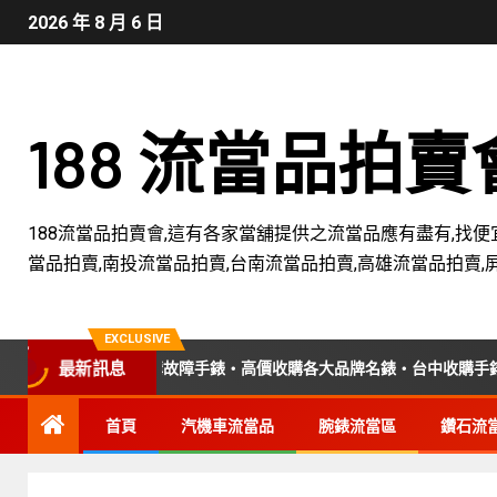
2026 年 8 月 6 日
188 流當品拍
188流當品拍賣會,這有各家當舖提供之流當品應有盡有,找便
當品拍賣,南投流當品拍賣,台南流當品拍賣,高雄流當品拍賣,
EXCLUSIVE
業收購老錶・收購故障手錶・高價收購各大品牌名錶・台中收購手錶專業
最新訊息
首頁
汽機車流當品
腕錶流當區
鑽石流