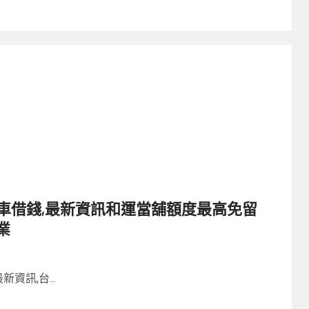
車借錢,最新資訊和運當舖額度最高免留
業
資訊,台...