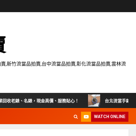
賣
賣,新竹流當品拍賣,台中流當品拍賣,彰化流當品拍賣,雲林流
老錶、名錶，現金高價、服務貼心！
台北流當手錶拍賣 原裝 全
WATCH ONLINE