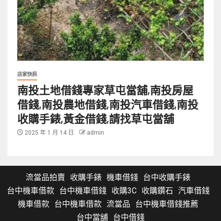
店家快訊
南投土地借錢專家草屯當舖,南投房屋
借錢,南投農地借錢,南投汽車借錢,南投
收購手錶,黃金借錢,請找草屯當舖
2025 年 1 月 14 日
admin
流當品拍賣
收購手錶
機車借錢
台中收購手錶
台中機車借款
台中機車借錢
收購3C
收購鑽石
汽車借錢
機車借款
台中機車借款
流當品
台中機車借錢推薦
台中當舖
台中借錢