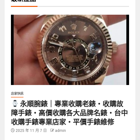
店家快訊
永順腕錶｜專業收購老錶・收購故
障手錶・高價收購各大品牌名錶・台中
收購手錶專業店家・平價手錶維修
2025 年 11 月 7 日
admin