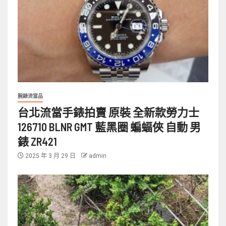
腕錶流當品
台北流當手錶拍賣 原裝 全新款勞力士
126710 BLNR GMT 藍黑圈 蝙蝠俠 自動 男
錶 ZR421
2025 年 3 月 29 日
admin