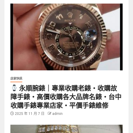
店家快訊
永順腕錶｜專業收購老錶・收購故
障手錶・高價收購各大品牌名錶・台中
收購手錶專業店家・平價手錶維修
2025 年 11 月 7 日
admin