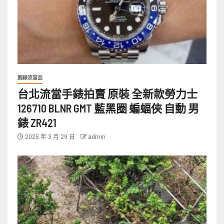
腕錶流當品
台北流當手錶拍賣 原裝 全新款勞力士
126710 BLNR GMT 藍黑圈 蝙蝠俠 自動 男
錶 ZR421
2025 年 3 月 29 日
admin