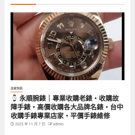
店家快訊
永順腕錶｜專業收購老錶・收購故
障手錶・高價收購各大品牌名錶・台中
收購手錶專業店家・平價手錶維修
2025 年 11 月 7 日
admin