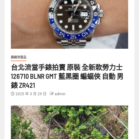
腕錶流當品
台北流當手錶拍賣 原裝 全新款勞力士
126710 BLNR GMT 藍黑圈 蝙蝠俠 自動 男
錶 ZR421
2025 年 3 月 29 日
admin