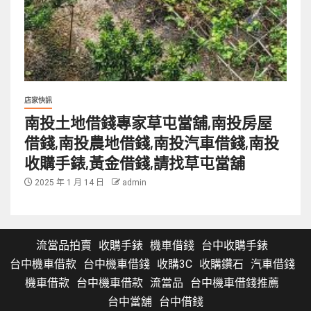
店家快訊
南投土地借錢專家草屯當舖,南投房屋
借錢,南投農地借錢,南投汽車借錢,南投
收購手錶,黃金借錢,請找草屯當舖
2025 年 1 月 14 日
admin
流當品拍賣
收購手錶
機車借錢
台中收購手錶
台中機車借款
台中機車借錢
收購3C
收購鑽石
汽車借錢
機車借款
台中機車借款
流當品
台中機車借錢推薦
台中當舖
台中借錢