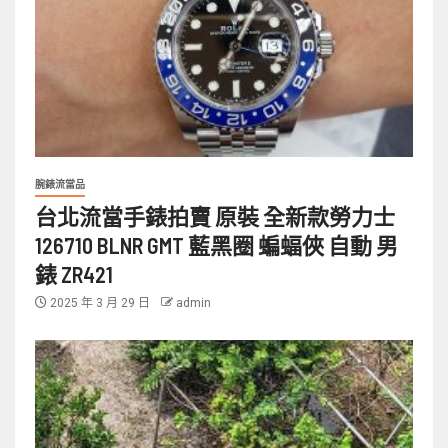
腕錶流當品
台北流當手錶拍賣 原裝 全新款勞力士
126710 BLNR GMT 藍黑圈 蝙蝠俠 自動 男
錶 ZR421
2025 年 3 月 29 日
admin