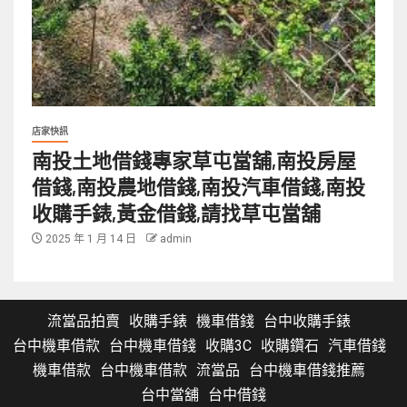
店家快訊
南投土地借錢專家草屯當舖,南投房屋
借錢,南投農地借錢,南投汽車借錢,南投
收購手錶,黃金借錢,請找草屯當舖
2025 年 1 月 14 日
admin
流當品拍賣
收購手錶
機車借錢
台中收購手錶
台中機車借款
台中機車借錢
收購3C
收購鑽石
汽車借錢
機車借款
台中機車借款
流當品
台中機車借錢推薦
台中當舖
台中借錢