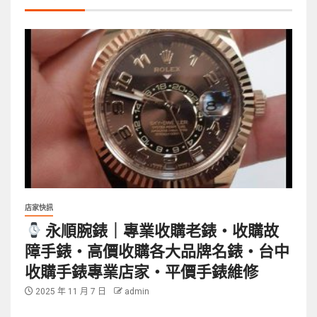
店家快訊
永順腕錶｜專業收購老錶・收購故
障手錶・高價收購各大品牌名錶・台中
收購手錶專業店家・平價手錶維修
2025 年 11 月 7 日
admin