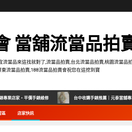
賣會 當舖流當品拍
宜流當品來這找就對了,流當品拍賣,台北流當品拍賣,桃園流當品拍
屏東流當品拍賣,188流當品拍賣會祝您在這挖到寶
業店家・平價手錶維修
台中收購手錶推薦｜元泰當舖專業回
當區
店家快訊