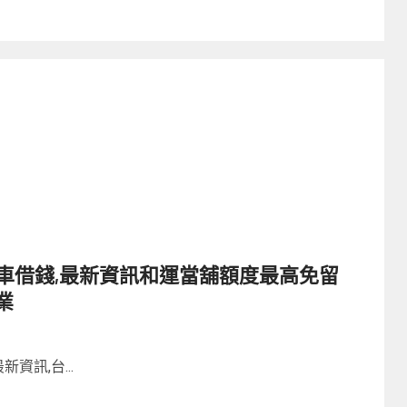
車借錢,最新資訊和運當舖額度最高免留
業
資訊,台...