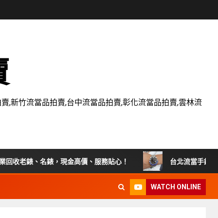
賣
賣,新竹流當品拍賣,台中流當品拍賣,彰化流當品拍賣,雲林流
收老錶、名錶，現金高價、服務貼心！
台北流當手錶拍賣 原裝 全
WATCH ONLINE