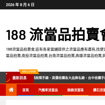
2026 年 8 月 6 日
188 流當品拍
188流當品拍賣會,這有各家當舖提供之流當品應有盡有,找便
當品拍賣,南投流當品拍賣,台南流當品拍賣,高雄流當品拍賣,
EXCLUSIVE
專業收購老錶・收購故障手錶・高價收購各大品牌名錶・台中收購手錶專
最新訊息
首頁
汽機車流當品
腕錶流當區
鑽石流