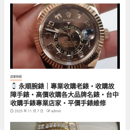
店家快訊
永順腕錶｜專業收購老錶・收購故
障手錶・高價收購各大品牌名錶・台中
收購手錶專業店家・平價手錶維修
2025 年 11 月 7 日
admin