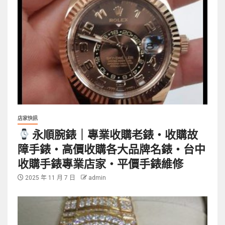
店家快訊
永順腕錶｜專業收購老錶・收購故
障手錶・高價收購各大品牌名錶・台中
收購手錶專業店家・平價手錶維修
2025 年 11 月 7 日
admin