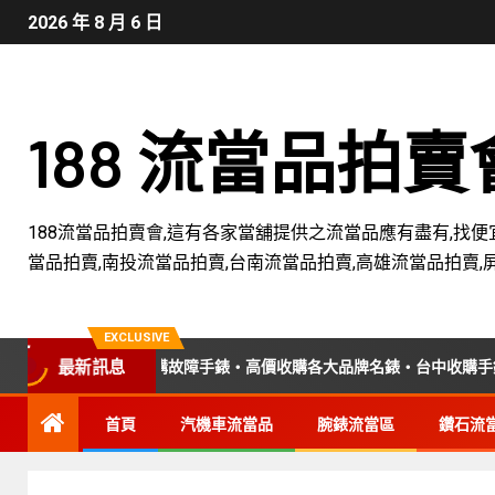
2026 年 8 月 6 日
188 流當品拍
188流當品拍賣會,這有各家當舖提供之流當品應有盡有,找便
當品拍賣,南投流當品拍賣,台南流當品拍賣,高雄流當品拍賣,
EXCLUSIVE
專業收購老錶・收購故障手錶・高價收購各大品牌名錶・台中收購手錶專
最新訊息
首頁
汽機車流當品
腕錶流當區
鑽石流