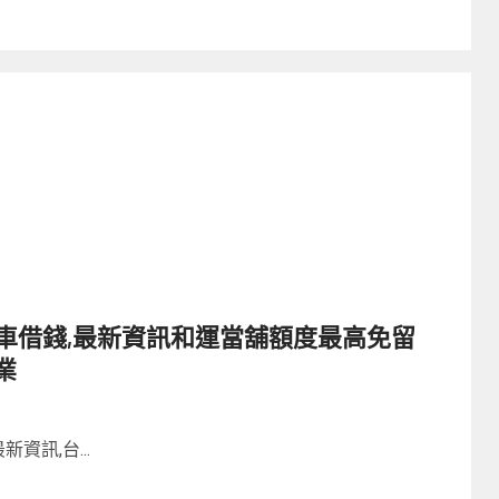
車借錢,最新資訊和運當舖額度最高免留
業
資訊,台...