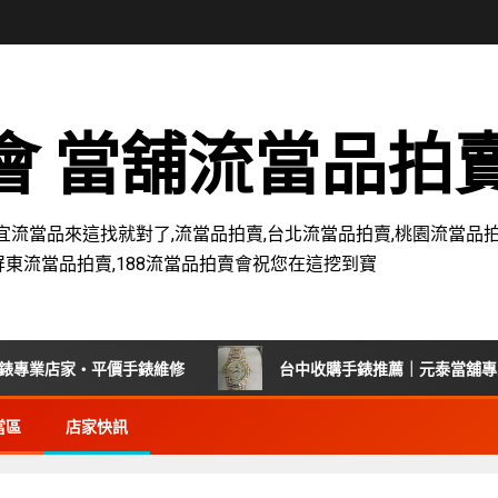
賣會 當舖流當品拍
宜流當品來這找就對了,流當品拍賣,台北流當品拍賣,桃園流當品拍
屏東流當品拍賣,188流當品拍賣會祝您在這挖到寶
業店家・平價手錶維修
台中收購手錶推薦｜元泰當舖專業回
當區
店家快訊