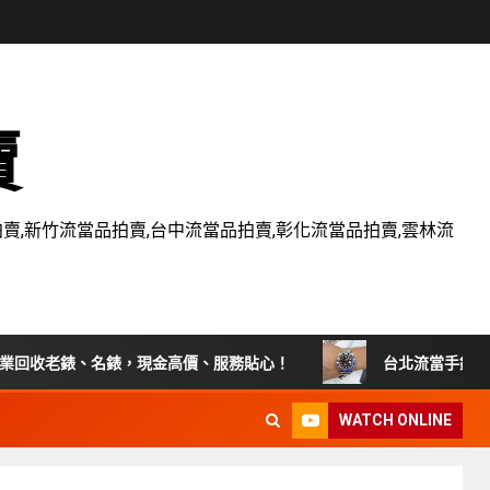
賣
賣,新竹流當品拍賣,台中流當品拍賣,彰化流當品拍賣,雲林流
收老錶、名錶，現金高價、服務貼心！
台北流當手錶拍賣 原裝 全
WATCH ONLINE