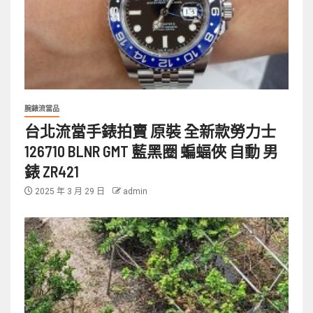
腕錶流當品
台北流當手錶拍賣 原裝 全新款勞力士
126710 BLNR GMT 藍黑圈 蝙蝠俠 自動 男
錶 ZR421
2025 年 3 月 29 日
admin