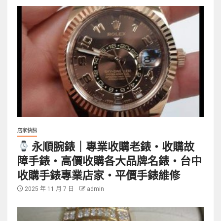
店家快訊
永順腕錶｜專業收購老錶・收購故
障手錶・高價收購各大品牌名錶・台中
收購手錶專業店家・平價手錶維修
2025 年 11 月 7 日
admin