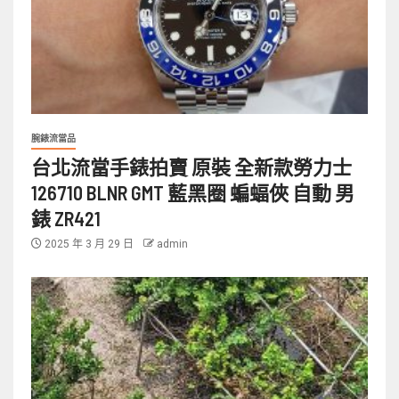
腕錶流當品
台北流當手錶拍賣 原裝 全新款勞力士
126710 BLNR GMT 藍黑圈 蝙蝠俠 自動 男
錶 ZR421
2025 年 3 月 29 日
admin