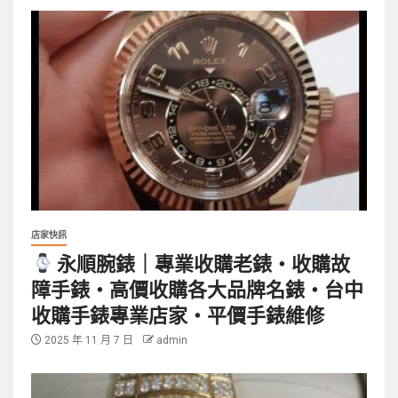
店家快訊
永順腕錶｜專業收購老錶・收購故
障手錶・高價收購各大品牌名錶・台中
收購手錶專業店家・平價手錶維修
2025 年 11 月 7 日
admin