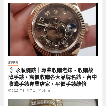
店家快訊
永順腕錶｜專業收購老錶・收購故
障手錶・高價收購各大品牌名錶・台中
收購手錶專業店家・平價手錶維修
2025 年 11 月 7 日
admin