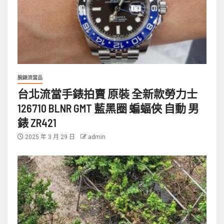
腕錶流當品
台北流當手錶拍賣 原裝 全新款勞力士
126710 BLNR GMT 藍黑圈 蝙蝠俠 自動 男
錶 ZR421
2025 年 3 月 29 日
admin