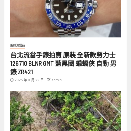
腕錶流當品
台北流當手錶拍賣 原裝 全新款勞力士
126710 BLNR GMT 藍黑圈 蝙蝠俠 自動 男
錶 ZR421
2025 年 3 月 29 日
admin