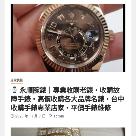
店家快訊
永順腕錶｜專業收購老錶・收購故
障手錶・高價收購各大品牌名錶・台中
收購手錶專業店家・平價手錶維修
2025 年 11 月 7 日
admin