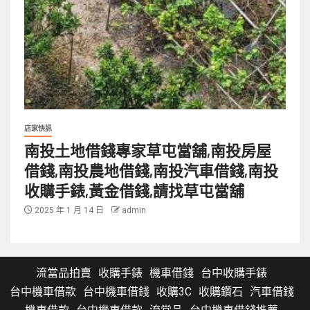
店家快訊
南投土地借錢專家草屯當舖,南投房屋
借錢,南投農地借錢,南投汽車借錢,南投
收購手錶,黃金借錢,請找草屯當舖
2025 年 1 月 14 日
admin
流當品拍賣
收購手錶
機車借錢
台中收購手錶
台中機車借款
台中機車借錢
收購3C
收購鑽石
汽車借錢