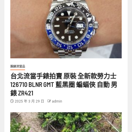
腕錶流當品
台北流當手錶拍賣 原裝 全新款勞力士
126710 BLNR GMT 藍黑圈 蝙蝠俠 自動 男
錶 ZR421
2025 年 3 月 29 日
admin