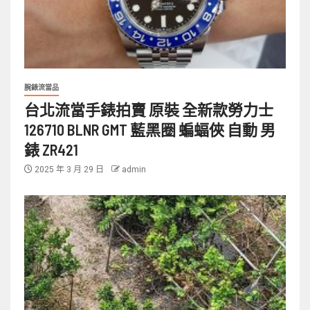
腕錶流當品
台北流當手錶拍賣 原裝 全新款勞力士
126710 BLNR GMT 藍黑圈 蝙蝠俠 自動 男
錶 ZR421
2025 年 3 月 29 日
admin