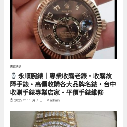
店家快訊
永順腕錶｜專業收購老錶・收購故
障手錶・高價收購各大品牌名錶・台中
收購手錶專業店家・平價手錶維修
2025 年 11 月 7 日
admin