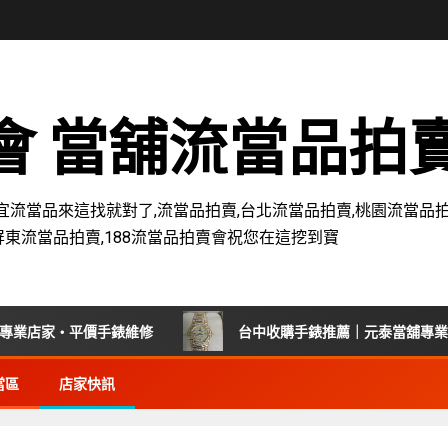
賣會 當舖流當品拍
宜流當品來這找就對了,流當品拍賣,台北流當品拍賣,桃園流當品拍
屏東流當品拍賣,188流當品拍賣會祝您在這挖到寶
家・平價手錶維修
台中收購手錶推薦｜元泰當舖專業回收老
當區
店家快訊