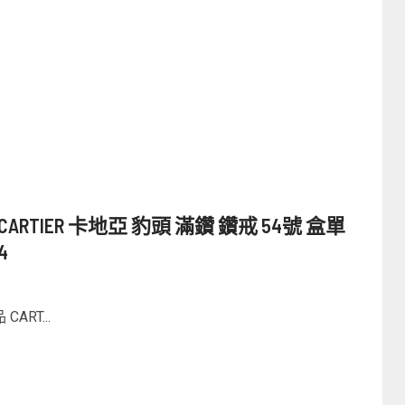
RTIER 卡地亞 豹頭 滿鑽 鑽戒 54號 盒單
4
RT...