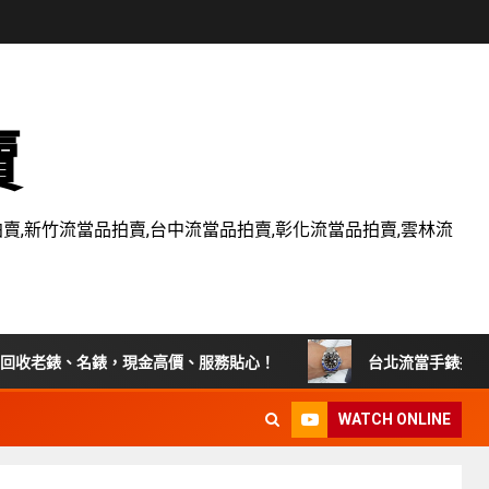
賣
賣,新竹流當品拍賣,台中流當品拍賣,彰化流當品拍賣,雲林流
錶、名錶，現金高價、服務貼心！
台北流當手錶拍賣 原裝 全新款
WATCH ONLINE