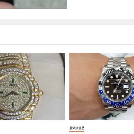
腕錶流當品