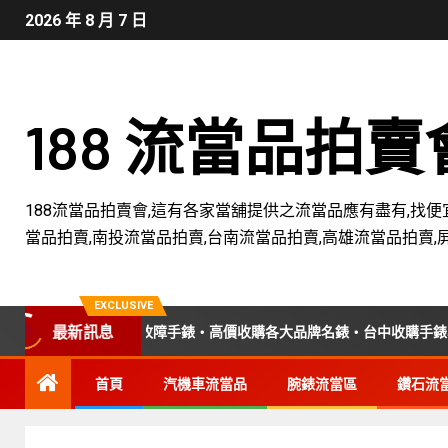
2026 年 8 月 7 日
188 流當品拍
188流當品拍賣會,這有各家當舖提供之流當品應有盡有,找便
當品拍賣,南投流當品拍賣,台南流當品拍賣,高雄流當品拍賣,
EXCLUSIVE
收購老錶・收購故障手錶・高價收購各大品牌名錶・台中收購手錶專業店
最新訊息
首頁
汽機車流當品
腕錶流當區
鑽石流