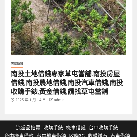
店家快訊
南投土地借錢專家草屯當舖,南投房屋
借錢,南投農地借錢,南投汽車借錢,南投
收購手錶,黃金借錢,請找草屯當舖
2025 年 1 月 14 日
admin
流當品拍賣
收購手錶
機車借錢
台中收購手錶
台中機車借款
台中機車借錢
收購3C
收購鑽石
汽車借錢