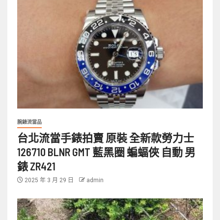
腕錶流當品
台北流當手錶拍賣 原裝 全新款勞力士
126710 BLNR GMT 藍黑圈 蝙蝠俠 自動 男
錶 ZR421
2025 年 3 月 29 日
admin