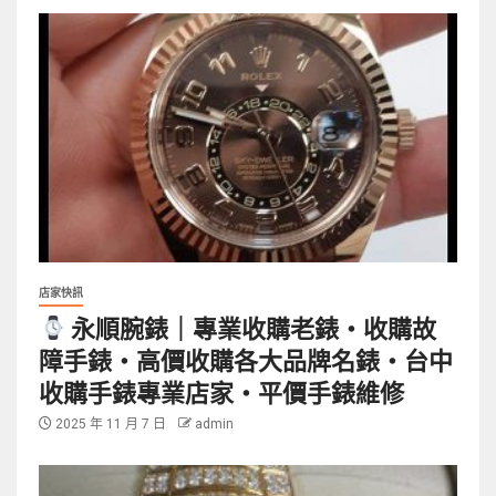
店家快訊
永順腕錶｜專業收購老錶・收購故
障手錶・高價收購各大品牌名錶・台中
收購手錶專業店家・平價手錶維修
2025 年 11 月 7 日
admin