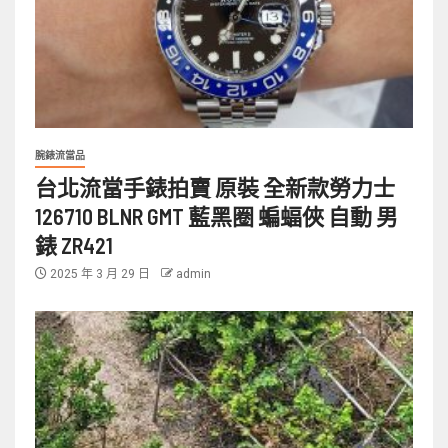
腕錶流當品
台北流當手錶拍賣 原裝 全新款勞力士
126710 BLNR GMT 藍黑圈 蝙蝠俠 自動 男
錶 ZR421
2025 年 3 月 29 日
admin