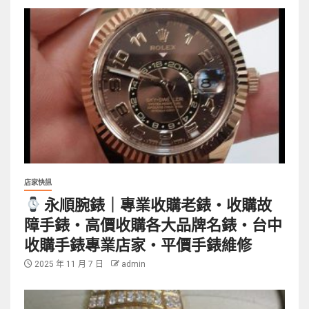
店家快訊
永順腕錶｜專業收購老錶・收購故
障手錶・高價收購各大品牌名錶・台中
收購手錶專業店家・平價手錶維修
2025 年 11 月 7 日
admin