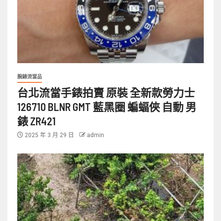
腕錶流當品
台北流當手錶拍賣 原裝 全新款勞力士
126710 BLNR GMT 藍黑圈 蝙蝠俠 自動 男
錶 ZR421
2025 年 3 月 29 日
admin