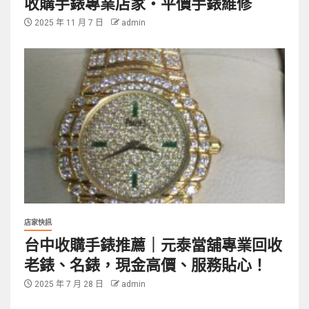
收購手錶專業店家・平價手錶維修
2025 年 11 月 7 日
admin
店家快訊
台中收購手錶推薦｜元泰當舖專業回收
老錶、名錶，現金高價、服務貼心！
2025 年 7 月 28 日
admin