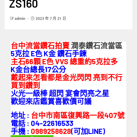
ZS160
admin
2023 年 7 月 21 日
台中流當鑽石拍賣
潤泰鑽石流當區
5克拉 E色 K金 鑽石手鍊
主石66顆 E色 VVS 總重約5克拉多
K金台總長17公分
戴起來怎看都是金光閃閃 亮到不行
買到鑽到
火光一級棒 超閃 宴會閃亮之星
歡迎來店鑑賞喜歡價可議
地址 :
台中市南區復興路一段407號
電話 : 04-22616533
手機 :
0989258628
(可加LINE)