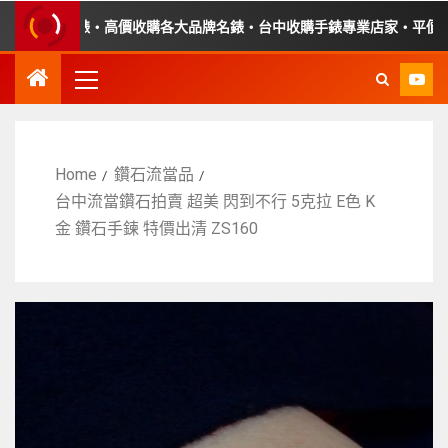
障手錶・高價收購各大品牌名錶・台中收購手錶專業店家・平價手錶維修
Home
鑽石流當品
台中流當鑽石拍賣 超美 閃到不行 5克拉 E色 K
金 鑽石手鍊 特價出清 ZS160