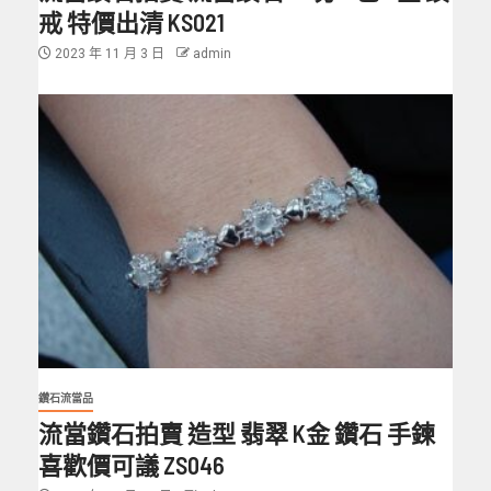
戒 特價出清 KS021
2023 年 11 月 3 日
admin
鑽石流當品
流當鑽石拍賣 造型 翡翠 K金 鑽石 手鍊
喜歡價可議 ZS046