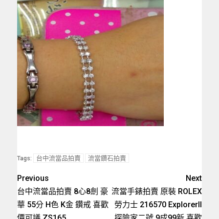
台中流當品拍賣
流當鑽石拍賣
Tags:
Previous
Next
台中流當品拍賣 8心8劍 豪
流當手錶拍賣 原裝 ROLEX
華 55分 H色 K金 鑽戒 喜歡
勞力士 216570 ExplorerII
價可議 ZS165
探險家二號 9成99新 喜歡