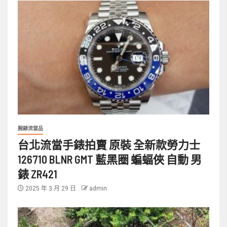
腕錶流當品
台北流當手錶拍賣 原裝 全新款勞力士
126710 BLNR GMT 藍黑圈 蝙蝠俠 自動 男
錶 ZR421
2025 年 3 月 29 日
admin