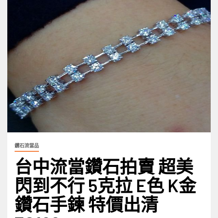
鑽石流當品
台中流當鑽石拍賣 超美
閃到不行 5克拉 E色 K金
鑽石手鍊 特價出清