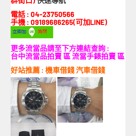
群街口)
快速導航
電話 : 04-23750566
手機 : 09189686265(可加LINE)
更多流當品請至下方連結查詢 :
台中流當品拍賣
區
流當手錶拍賣
區
好站推薦 :
機車借錢
汽車借錢