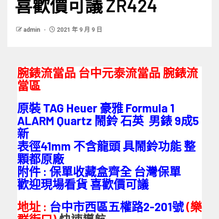
喜歡價可議 ZR424
admin
2021 年 9 月 9 日
腕錶流當品 台中元泰流當品
腕錶流
當區
原裝 TAG Heuer 豪雅 Formula 1
ALARM Quartz 鬧鈴 石英 男錶 9成5
新
表徑41mm 不含龍頭 具鬧鈴功能 整
顆都原廠
附件 : 保單收藏盒齊全 台灣保單
歡迎現場看貨 喜歡價可議
地址 :
台中市西區五權路2-201號
(樂