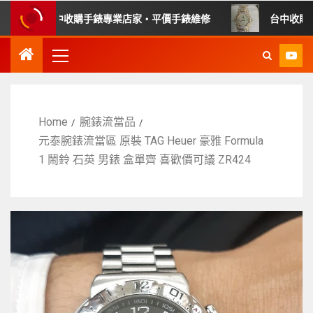
・台中收購手錶專業店家・平價手錶維修
台中收購手錶推薦
Home
腕錶流當品
元泰腕錶流當區 原裝 TAG Heuer 豪雅 Formula
1 鬧鈴 石英 男錶 盒單齊 喜歡價可議 ZR424