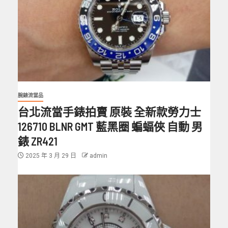
腕錶流當品
台北流當手錶拍賣 原裝 全新款勞力士
126710 BLNR GMT 藍黑圈 蝙蝠俠 自動 男
錶 ZR421
2025 年 3 月 29 日
admin