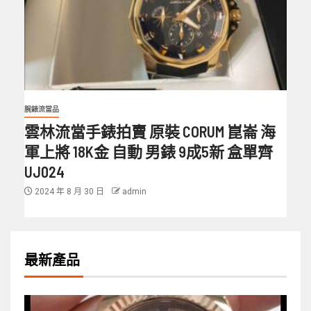
腕錶流當品
雲林流當手錶拍賣 原裝 CORUM 崑崙 海
軍上將 18K金 自動 男錶 9成5新 盒單齊
UJ024
2024 年 8 月 30 日
admin
最新產品