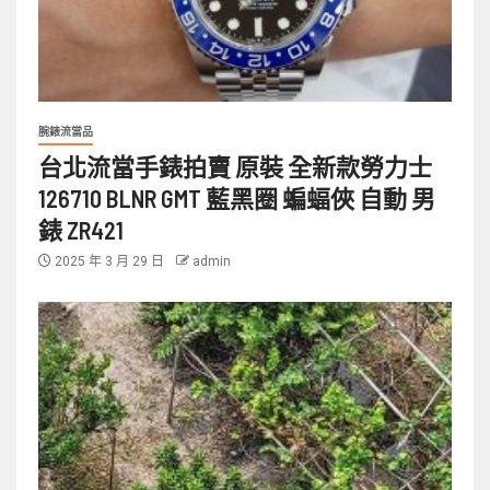
腕錶流當品
台北流當手錶拍賣 原裝 全新款勞力士
126710 BLNR GMT 藍黑圈 蝙蝠俠 自動 男
錶 ZR421
2025 年 3 月 29 日
admin