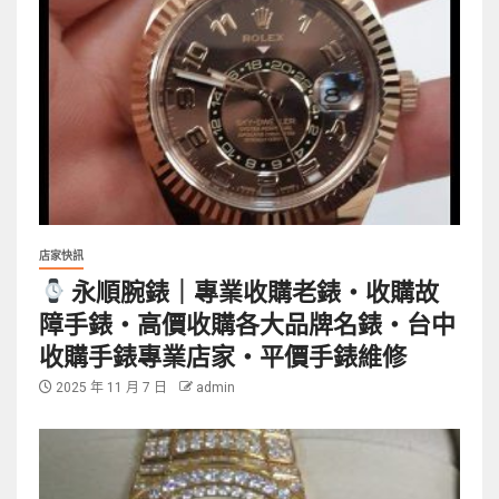
店家快訊
永順腕錶｜專業收購老錶・收購故
障手錶・高價收購各大品牌名錶・台中
收購手錶專業店家・平價手錶維修
2025 年 11 月 7 日
admin