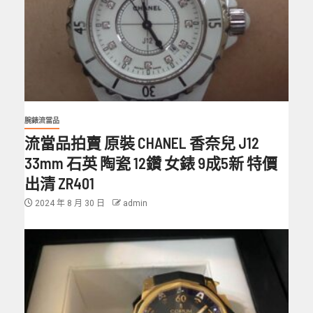
腕錶流當品
流當品拍賣 原裝 CHANEL 香奈兒 J12
33mm 石英 陶瓷 12鑽 女錶 9成5新 特價
出清 ZR401
2024 年 8 月 30 日
admin